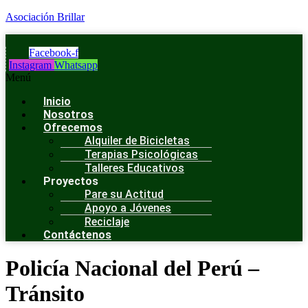
Asociación Brillar
Facebook-f
Instagram
Whatsapp
Menú
Inicio
Nosotros
Ofrecemos
Alquiler de Bicicletas
Terapias Psicológicas
Talleres Educativos
Proyectos
Pare su Actitud
Apoyo a Jóvenes
Reciclaje
Contáctenos
Policía Nacional del Perú –
Tránsito