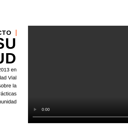
CTO
SU
UD
2013 en
ad Vial
sobre la
rácticas
munidad