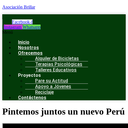
Asociación Brillar
Facebook-f
Instagram
Whatsapp
Menú
Inicio
Nosotros
Ofrecemos
Alquiler de Bicicletas
Terapias Psicológicas
Talleres Educativos
Proyectos
Pare su Actitud
Apoyo a Jóvenes
Reciclaje
Contáctenos
Pintemos juntos un nuevo Perú