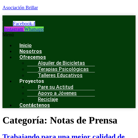
Asociación Brillar
Facebook-f
Instagram
Whatsapp
Menú
Inicio
Nosotros
Ofrecemos
Alquiler de Bicicletas
Terapias Psicológicas
Talleres Educativos
Proyectos
Pare su Actitud
Apoyo a Jóvenes
Reciclaje
Contáctenos
Categoría:
Notas de Prensa
Trabajando para una mejor calidad de